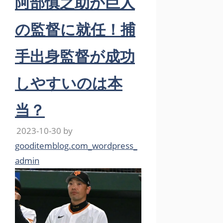
阿部慎之助が巨人
の監督に就任！捕
手出身監督が成功
しやすいのは本
当？
2023-10-30
by
gooditemblog.com_wordpress_
admin