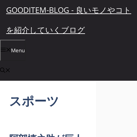
コ
GOODITEM-BLOG - 良いモノやコト
ン
テ
を紹介していくブログ
ン
ツ
へ
Menu
ス
キ
ッ
プ
スポーツ