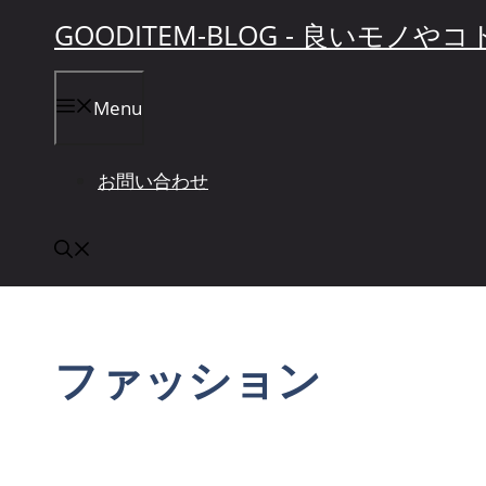
コ
GOODITEM-BLOG - 良いモ
ン
テ
Menu
ン
ツ
へ
お問い合わせ
ス
キ
ッ
プ
ファッション