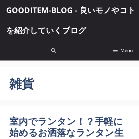
コ
GOODITEM-BLOG - 良いモノやコト
ン
テ
ン
を紹介していくブログ
ツ
へ
ス
Menu
キ
ッ
プ
雑貨
室内でランタン！？手軽に
始めるお洒落なランタン生