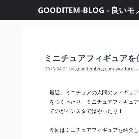
コ
GOODITEM-BLOG -
ン
テ
ン
ツ
へ
ス
ミニチュアフィギュアを使
キ
ッ
2018-04-21
by
gooditemblog.com_wordpress
プ
最近、ミニチュアの人間のフィギュア
をつくったり、ミニチュアフィギュア
てのがインスタではやったり！
今回はミニチュアフィギュアを紹介し