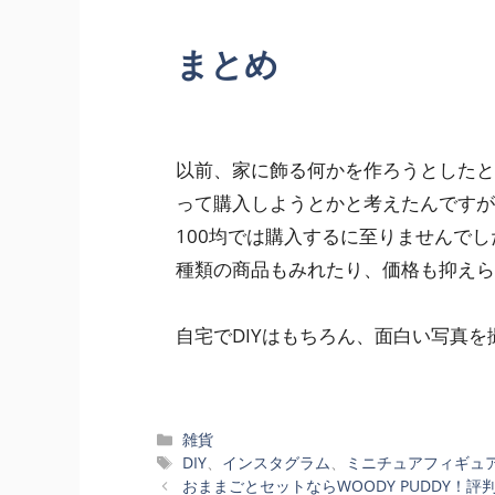
まとめ
以前、家に飾る何かを作ろうとしたと
って購入しようとかと考えたんですが
100均では購入するに至りませんで
種類の商品もみれたり、価格も抑えら
自宅でDIYはもちろん、面白い写真
カ
雑貨
テ
タ
DIY
、
インスタグラム
、
ミニチュアフィギュ
ゴ
グ
おままごとセットならWOODY PUDDY！評