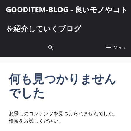
コ
GOODITEM-BLOG - 良いモノやコト
ン
テ
ン
を紹介していくブログ
ツ
へ
ス
Menu
キ
ッ
プ
何も見つかりません
でした
お探しのコンテンツを見つけられませんでした。
検索をお試しください。