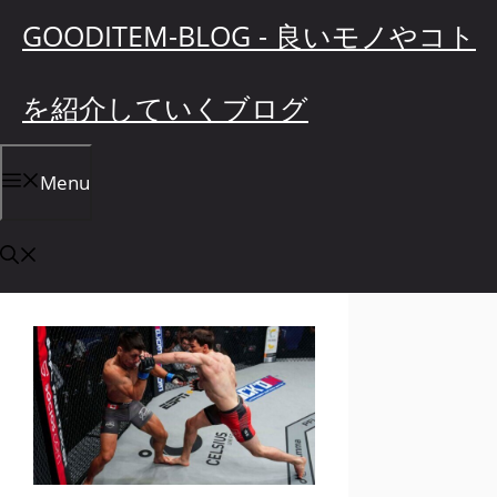
コ
GOODITEM-BLOG - 良いモノやコト
ン
テ
を紹介していくブログ
ン
ツ
へ
Menu
ス
キ
ッ
プ