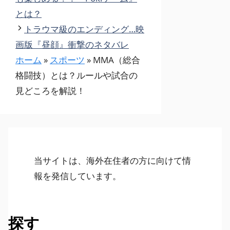
リ
とは？
ー
トラウマ級のエンディング…映
画版『昼顔』衝撃のネタバレ
ホーム
»
スポーツ
»
MMA（総合
格闘技）とは？ルールや試合の
見どころを解説！
当サイトは、海外在住者の方に向けて情
報を発信しています。
探す