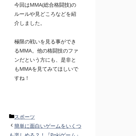
今回はMMA(総合格闘技)の
ルールや見どころなどを紹
介しました。
極限の戦いを見る事ができ
るMMA。他の格闘技のファ
ンだという方にも、是非と
もMMAを見てみてほしいで
すね！
カ
スポーツ
テ
簡単に面白いゲームをいくつ
ゴ
も楽しめる？！『Pokiゲーム』