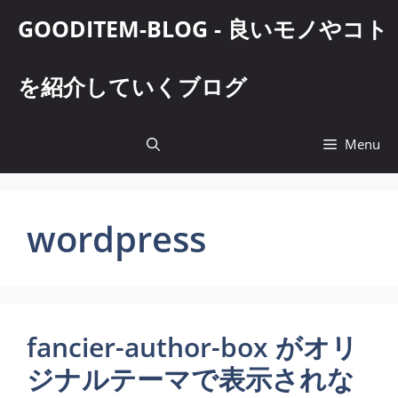
コ
GOODITEM-BLOG - 良いモノやコト
ン
テ
ン
を紹介していくブログ
ツ
へ
ス
Menu
キ
ッ
プ
wordpress
fancier-author-box がオリ
ジナルテーマで表示されな