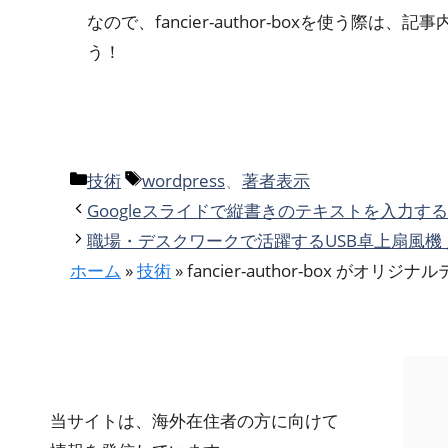
なので、fancier-author-boxを使う
う！
カ
タ
技術
wordpress
、
著者表示
テ
グ
Googleスライドで縦書きのテキストを入力す
ゴ
職場・デスクワークで活躍するUSB卓上扇風機 
リ
ホーム
»
技術
»
fancier-author-box がオ
ー
当サイトは、海外在住者の方に向けて