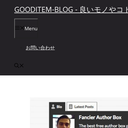
コ
GOODITEM-BLOG - 良いモ
ン
テ
Menu
ン
ツ
へ
お問い合わせ
ス
キ
ッ
プ