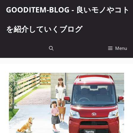
コ
GOODITEM-BLOG - 良いモノやコト
ン
テ
ン
を紹介していくブログ
ツ
へ
ス
Menu
キ
ッ
プ