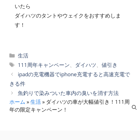
いたら
ダイハツのタントやウェイクをおすすめしま
す！
カ
生活
テ
タ
111周年キャンペーン
、
ダイハツ
、
値引き
ゴ
グ
ipadの充電機器でiphone充電すると高速充電で
リ
きる件
ー
魚釣りで染みついた車内の臭いを消す方法
ホーム
»
生活
»
ダイハツの車が大幅値引き！111周
年の限定キャンペーン！