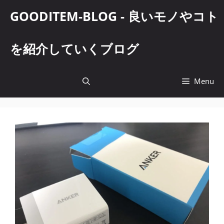
コ
GOODITEM-BLOG - 良いモノやコト
ン
テ
ン
を紹介していくブログ
ツ
へ
ス
Menu
キ
ッ
プ