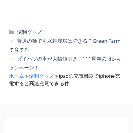
カ
便利グッズ
テ
普通の種でも水耕栽培はできる？Green Farm
ゴ
で育てる
リ
ダイハツの車が大幅値引き！111周年の限定キ
ー
ャンペーン！
ホーム
»
便利グッズ
»
ipadの充電機器でiphone充
電すると高速充電できる件