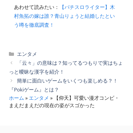
あわせて読みたい：
【パチスロライター】木
村魚拓の嫁は誰？青山りょうと結婚したとい
う噂を徹底調査！
カ
エンタメ
テ
「云々」の意味は？知ってるつもりで実はちょ
ゴ
っと曖昧な漢字を紹介！
リ
簡単に面白いゲームをいくつも楽しめる？！
ー
『Pokiゲーム』とは？
ホーム
»
エンタメ
»
【仰天】可愛い漫才コンビ・
まえだまえだの現在の姿がスゴかった