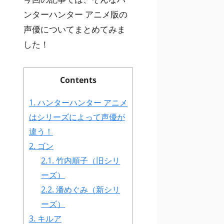
ンターハンター アニメ版の
声優についてまとめてみま
した！
Contents
1.
ハンターハンター アニメ
はシリーズによって声優が
違う！
2.
ゴン
2.1.
竹内順子（旧シリ
ーズ）
2.2.
潘めぐみ（新シリ
ーズ）
3.
キルア