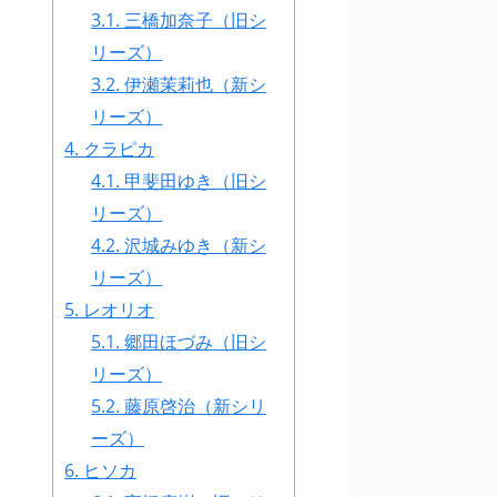
3.1.
三橋加奈子（旧シ
リーズ）
3.2.
伊瀬茉莉也（新シ
リーズ）
4.
クラピカ
4.1.
甲斐田ゆき（旧シ
リーズ）
4.2.
沢城みゆき（新シ
リーズ）
5.
レオリオ
5.1.
郷田ほづみ（旧シ
リーズ）
5.2.
藤原啓治（新シリ
ーズ）
6.
ヒソカ