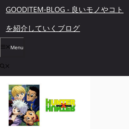
コ
GOODITEM-BLOG - 良いモノやコト
ン
テ
を紹介していくブログ
ン
ツ
へ
Menu
ス
キ
ッ
プ