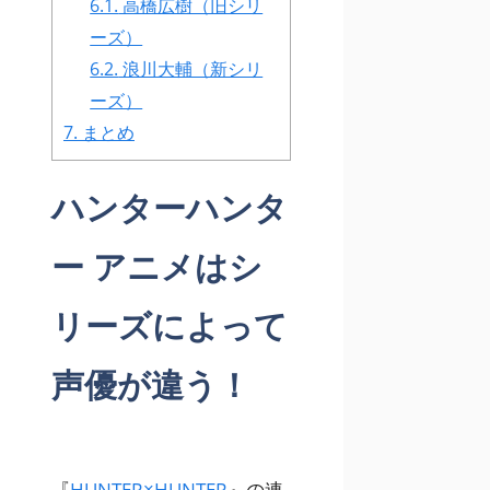
6.1.
高橋広樹（旧シリ
ーズ）
6.2.
浪川大輔（新シリ
ーズ）
7.
まとめ
ハンターハンタ
ー アニメはシ
リーズによって
声優が違う！
『
HUNTER×HUNTER
』の連