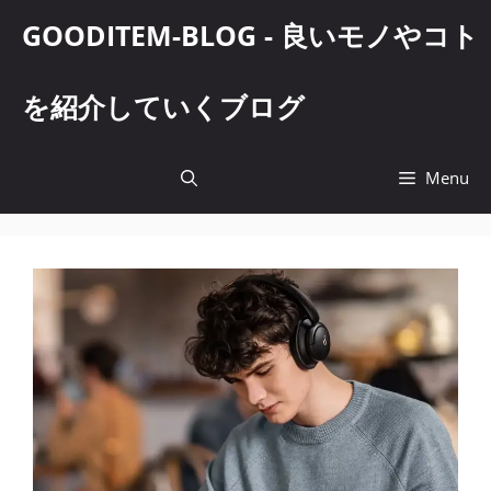
コ
GOODITEM-BLOG - 良いモノやコト
ン
テ
ン
を紹介していくブログ
ツ
へ
ス
Menu
キ
ッ
プ