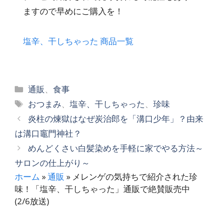
ますので早めにご購入を！
塩辛、干しちゃった 商品一覧
カ
通販
、
食事
テ
タ
おつまみ
、
塩辛、干しちゃった
、
珍味
ゴ
グ
炎柱の煉獄はなぜ炭治郎を「溝口少年」？由来
リ
は溝口竈門神社？
ー
めんどくさい白髪染めを手軽に家でやる方法～
サロンの仕上がり～
ホーム
»
通販
»
メレンゲの気持ちで紹介された珍
味！「塩辛、干しちゃった」通販で絶賛販売中
(2/6放送)