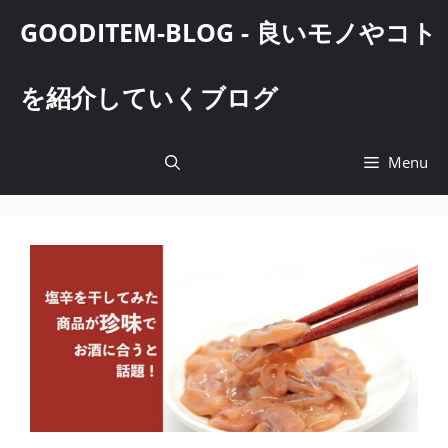
コ
GOODITEM-BLOG - 良いモノやコト
ン
テ
ン
を紹介していくブログ
ツ
へ
ス
Menu
キ
ッ
プ