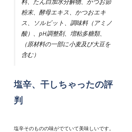
料、たん白加水分解物、かつお節
粉末、酵母エキス、かつおエキ
ス、ソルビット、調味料（アミノ
酸）、pH調整剤、増粘多糖類、
（原材料の一部に小麦及び大豆を
含む）
塩辛、干しちゃったの評
判
塩辛そのものの味がでていて美味しいです。