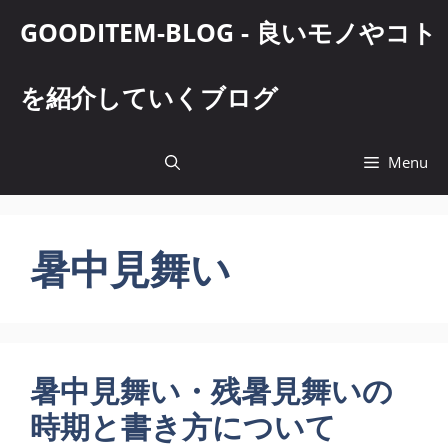
コ
GOODITEM-BLOG - 良いモノやコト
ン
テ
ン
を紹介していくブログ
ツ
へ
ス
Menu
キ
ッ
プ
暑中見舞い
暑中見舞い・残暑見舞いの
時期と書き方について