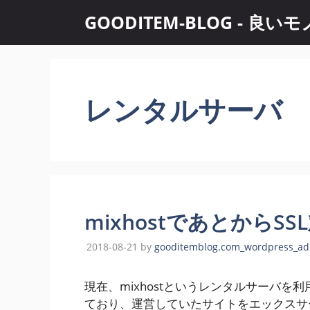
コ
GOODITEM-BLOG -
ン
テ
ン
ツ
へ
レンタルサーバ
ス
キ
ッ
プ
mixhostであとからS
2018-08-21
by
gooditemblog.com_wordpress_a
現在、mixhostというレンタルサーバ
ており、運営していたサイトをエックスサーバ