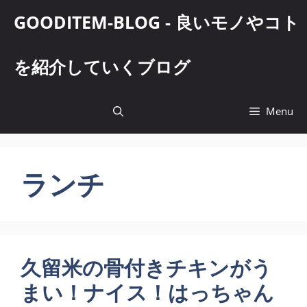
コ
GOODITEM-BLOG - 良いモノやコト
ン
テ
ン
を紹介していくブログ
ツ
へ
ス
Menu
キ
ッ
プ
ランチ
久留米の骨付きチキンがう
まい！ナイス！はっちゃん