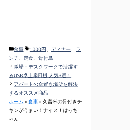
カ
タ
食事
1000円
、
ディナー
、
ラ
テ
グ
ンチ
、
定食
、
骨付鳥
ゴ
職場・デスクワークで活躍す
リ
るUSB卓上扇風機 人気3選！
ー
アパートの傘置き場所を解決
するオススメ商品
ホーム
»
食事
»
久留米の骨付きチ
キンがうまい！ナイス！はっち
ゃん