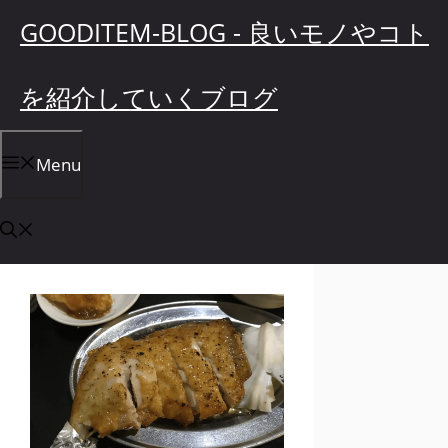
コ
GOODITEM-BLOG - 良いモノやコト
ン
テ
を紹介していくブログ
ン
ツ
へ
Menu
ス
キ
ッ
プ