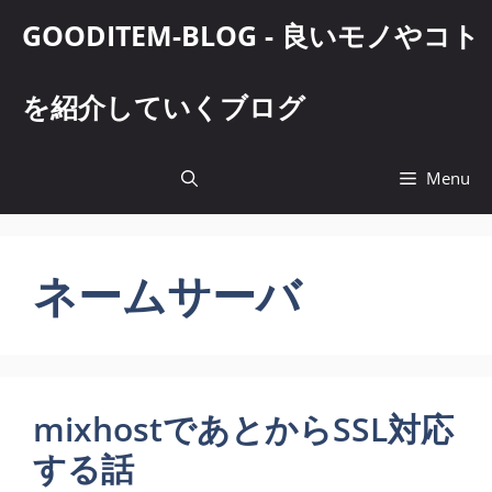
コ
GOODITEM-BLOG - 良いモノやコト
ン
テ
ン
を紹介していくブログ
ツ
へ
ス
Menu
キ
ッ
プ
ネームサーバ
mixhostであとからSSL対応
する話