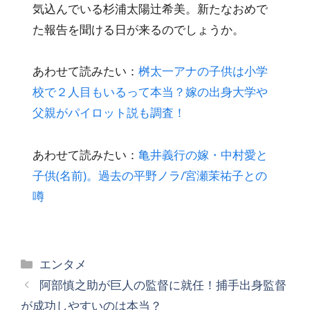
気込んでいる杉浦太陽辻希美。新たなおめで
た報告を聞ける日が来るのでしょうか。
あわせて読みたい：
桝太一アナの子供は小学
校で２人目もいるって本当？嫁の出身大学や
父親がパイロット説も調査！
あわせて読みたい：
亀井義行の嫁・中村愛と
子供(名前)。過去の平野ノラ/宮瀬茉祐子との
噂
カ
エンタメ
テ
阿部慎之助が巨人の監督に就任！捕手出身監督
ゴ
が成功しやすいのは本当？