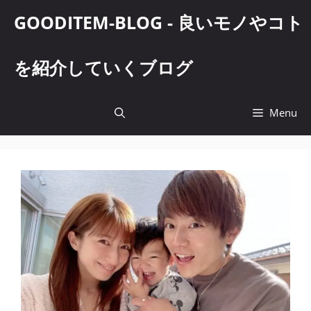
コ
GOODITEM-BLOG - 良いモノやコト
ン
テ
ン
を紹介していくブログ
ツ
へ
ス
Menu
キ
ッ
プ