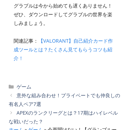
グラブルは今から始めても遅くありません！
ぜひ、ダウンロードしてグラブルの世界を楽
しみましょう。
関連記事：
【VALORANT】自己紹介カード作
成ツールとは？たくさん見てもらうコツも紹
介！
カ
ゲーム
テ
意外な組み合わせ！プライベートでも仲良しの
ゴ
有名人ペア7選
リ
APEXのランクリーグとは？17期はハイレベル
ー
な戦いだった？
ホーム
»
ゲーム
»
今更聞けない！【グランブルー