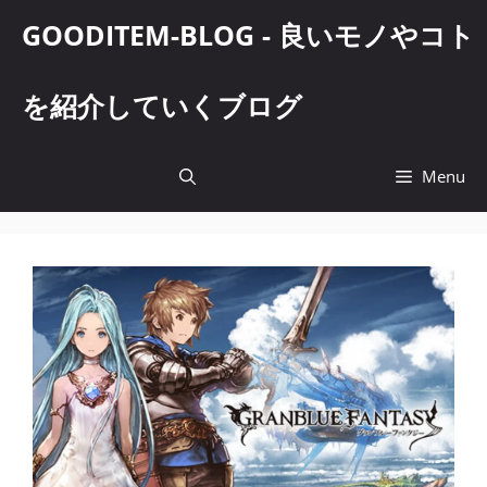
コ
GOODITEM-BLOG - 良いモノやコト
ン
テ
ン
を紹介していくブログ
ツ
へ
ス
Menu
キ
ッ
プ