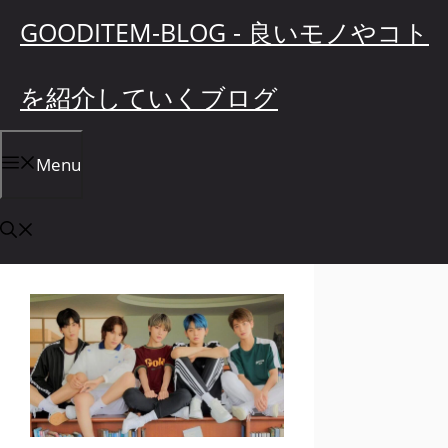
コ
GOODITEM-BLOG - 良いモノやコト
ン
テ
を紹介していくブログ
ン
ツ
へ
Menu
ス
キ
ッ
プ