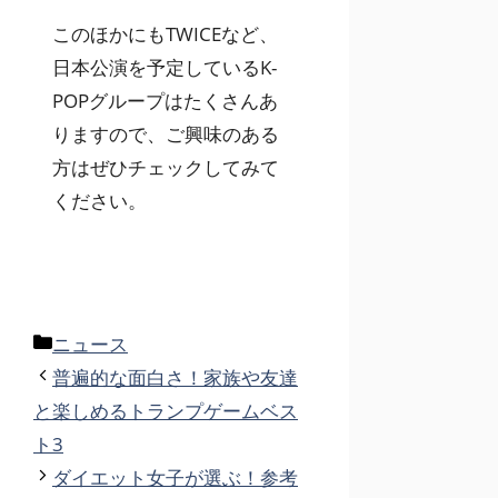
このほかにもTWICEなど、
日本公演を予定しているK-
POPグループはたくさんあ
りますので、ご興味のある
方はぜひチェックしてみて
ください。
カ
ニュース
テ
普遍的な面白さ！家族や友達
ゴ
と楽しめるトランプゲームベス
リ
ト3
ー
ダイエット女子が選ぶ！参考