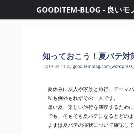
コ
GOODITEM-BLOG -
ン
テ
ン
ツ
へ
ス
知っておこう！夏バテ対
キ
ッ
2019-09-11
by
gooditemblog.com_wordpress
プ
夏休みに友人や家族と旅行、テーマパ
私も例外もれずその一人です。
暑い夏、楽しい旅行を満喫するために
でも、そもそも夏バテになるとどのよ
まずは夏バテの症状について確認して