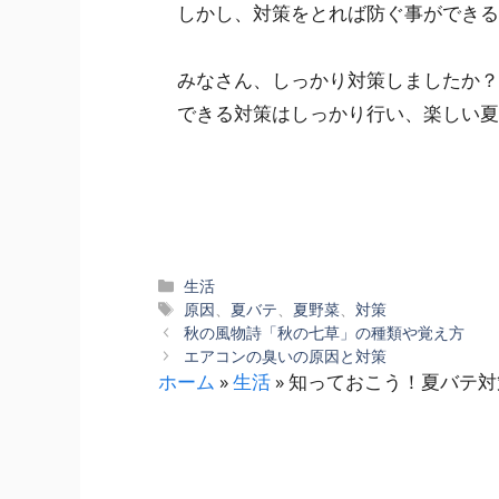
しかし、対策をとれば防ぐ事ができる
みなさん、しっかり対策しましたか？
できる対策はしっかり行い、楽しい夏
カ
生活
テ
タ
原因
、
夏バテ
、
夏野菜
、
対策
ゴ
グ
秋の風物詩「秋の七草」の種類や覚え方
リ
エアコンの臭いの原因と対策
ー
ホーム
»
生活
»
知っておこう！夏バテ対