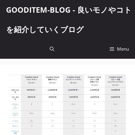
コ
GOODITEM-BLOG - 良いモノやコト
ン
テ
ン
を紹介していくブログ
ツ
へ
ス
Menu
キ
ッ
プ