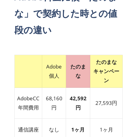
な」で契約した時との値
段の違い
たのまな
Adobe
たのま
キャンペー
個人
な
ン
AdobeCC
68,160
42,592
27,593円
年間費用
円
円
通信講座
なし
1ヶ月
1ヶ月