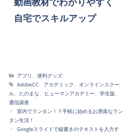
動画教材でわかりやすく
自宅でスキルアップ
カ
アプリ
、
便利グッズ
テ
タ
AdobeCC
、
アカデミック
、
オンラインスクー
ゴ
グ
ル
、
たのまな
、
ヒューマンアカデミー
、
学生版
、
リ
通信講座
ー
室内でランタン！？手軽に始めるお洒落なラン
タン生活！
Googleスライドで縦書きのテキストを入力す