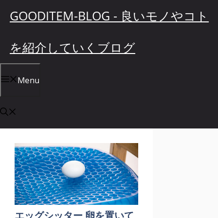
コ
GOODITEM-BLOG - 良いモノやコト
ン
テ
を紹介していくブログ
ン
ツ
へ
Menu
ス
キ
ッ
プ
エッグシッター 卵を置いて