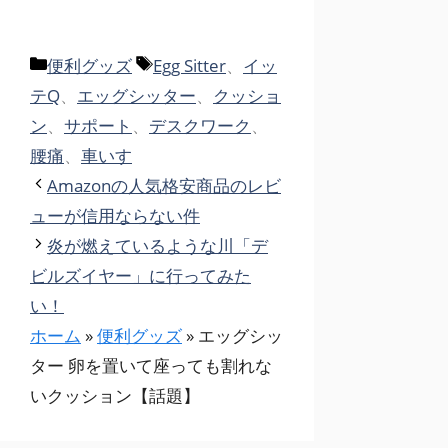
カ
タ
便利グッズ
Egg Sitter
、
イッ
テ
グ
テQ
、
エッグシッター
、
クッショ
ゴ
ン
、
サポート
、
デスクワーク
、
リ
腰痛
、
車いす
ー
Amazonの人気格安商品のレビ
ューが信用ならない件
炎が燃えているような川「デ
ビルズイヤー」に行ってみた
い！
ホーム
»
便利グッズ
»
エッグシッ
ター 卵を置いて座っても割れな
いクッション【話題】