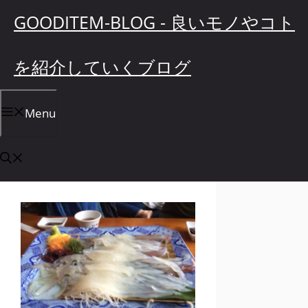
コ
GOODITEM-BLOG - 良いモノやコト
ン
テ
を紹介していくブログ
ン
ツ
へ
Menu
ス
キ
ッ
プ