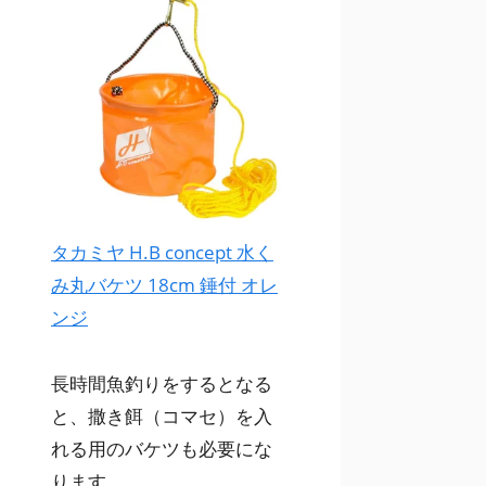
タカミヤ H.B concept 水く
み丸バケツ 18cm 錘付 オレ
ンジ
長時間魚釣りをするとなる
と、撒き餌（コマセ）を入
れる用のバケツも必要にな
ります。