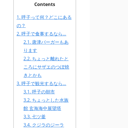
Contents
1.
呼子って何？どこにある
の？
2.
呼子で食事するなら…
2.1.
唐津バーガーもあ
ります
2.2.
ちょっと離れたと
ころにサザエのつぼ焼
きとかも
3.
呼子で観光するなら…
3.1.
呼子の朝市
3.2.
ちょっとした水族
館 玄海海中展望塔
3.3.
七ツ釜
3.4.
クジラのジーラ