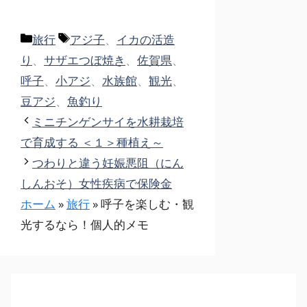
カ
タ
旅行
アジ子
、
イカの活造
テ
グ
り
、
サザエつぼ焼き
、
佐賀県
、
ゴ
呼子
、
小アジ
、
水族館
、
観光
、
リ
豆アジ
、
魚釣り
ー
ミニチンゲンサイを水耕栽培
で育成する ＜１＞種植え～
つわりと違う妊娠悪阻（にん
しんおそ）女性疾病で保険金
ホーム
»
旅行
»
呼子を楽しむ・観
光するなら！個人的メモ