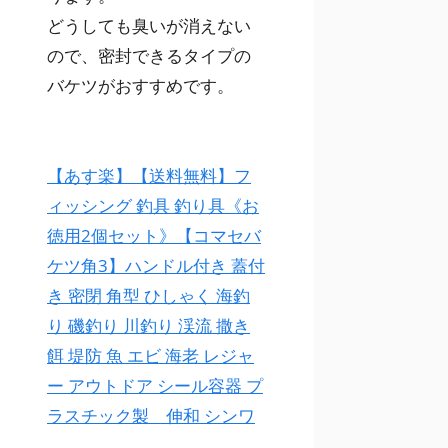
どうしても臭いが消えない
ので、密封できるタイプの
バケツがおすすめです。
【あす楽】【送料無料】フ
ィッシング 釣具 釣り具《お
徳用2個セット》【コマセバ
ケツ角3】ハンドル付き 蓋付
き 密閉 角型 ひしゃく 海釣
り 磯釣り 川釣り 渓流 撒き
餌 堤防 魚 エビ 海老 レジャ
ー アウトドア シール容器 プ
ラスチック製 伸和 シンワ