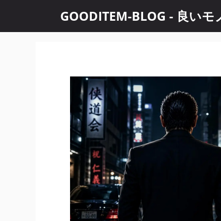
コ
GOODITEM-BLOG -
ン
テ
ン
ツ
へ
ス
キ
ッ
プ