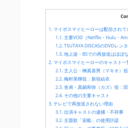
Co
1.
マイボスマイヒーローは配信されて
1.1.
主要VOD（Netflix・Hulu・
1.2.
TSUTAYA DISCASのDVD
1.3.
地上波・BSでの再放送はほぼ
2.
マイボスマイヒーローのキャスト一
2.1.
主人公・榊真喜男（マキオ）役
2.2.
梅村美輝役：新垣結衣
2.3.
舎弟・真鍋和弥（カズ）役：田
2.4.
その他の主要キャスト
3.
テレビで再放送されない理由
3.1.
出演キャストの逮捕・不祥事
3.2.
主題歌「宙船」の使用許諾