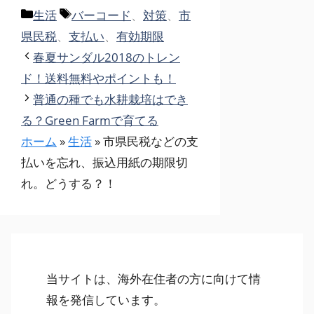
カ
タ
生活
バーコード
、
対策
、
市
テ
グ
県民税
、
支払い
、
有効期限
ゴ
春夏サンダル2018のトレン
リ
ド！送料無料やポイントも！
ー
普通の種でも水耕栽培はでき
る？Green Farmで育てる
ホーム
»
生活
»
市県民税などの支
払いを忘れ、振込用紙の期限切
れ。どうする？！
当サイトは、海外在住者の方に向けて情
報を発信しています。