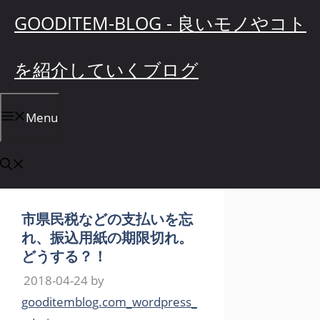
コ
GOODITEM-BLOG - 良いモノやコト
ン
テ
を紹介していくブログ
ン
ツ
へ
Menu
ス
キ
ッ
プ
市県民税などの支払いを忘
れ、振込用紙の期限切れ。
どうする？！
2018-04-24
by
gooditemblog.com_wordpress_