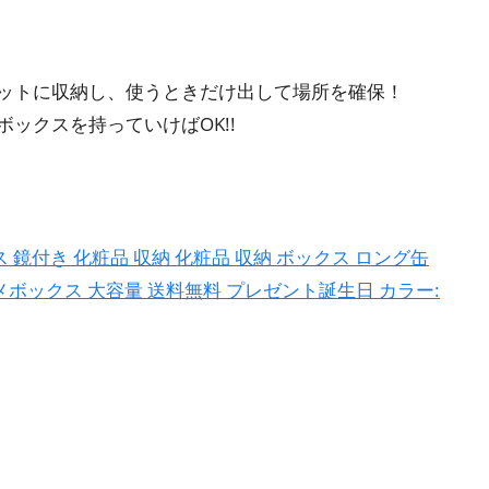
ットに収納し、使うときだけ出して場所を確保！
ックスを持っていけばOK!!
 鏡付き 化粧品 収納 化粧品 収納 ボックス ロング缶
ボックス 大容量 送料無料 プレゼント誕生日 カラー: