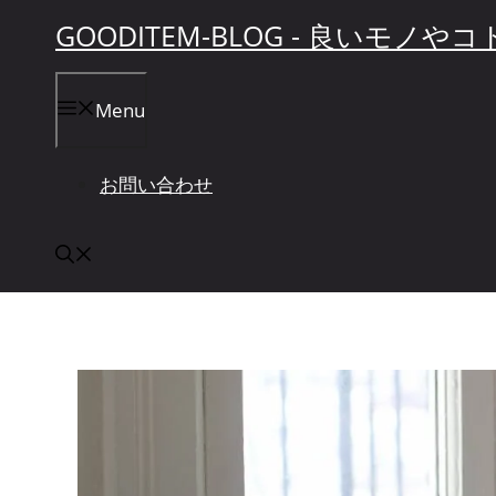
コ
GOODITEM-BLOG - 良いモ
ン
テ
Menu
ン
ツ
へ
お問い合わせ
ス
キ
ッ
プ