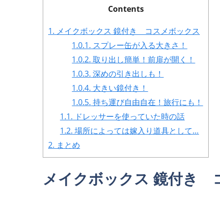
Contents
1.
メイクボックス 鏡付き コスメボックス
1.0.1.
スプレー缶が入る大きさ！
1.0.2.
取り出し簡単！前扉が開く！
1.0.3.
深めの引き出しも！
1.0.4.
大きい鏡付き！
1.0.5.
持ち運び自由自在！旅行にも！
1.1.
ドレッサーを使っていた時の話
1.2.
場所によっては嫁入り道具として…
2.
まとめ
メイクボックス 鏡付き 