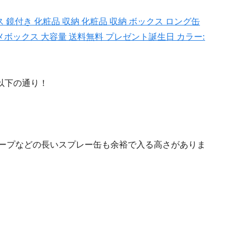
 鏡付き 化粧品 収納 化粧品 収納 ボックス ロング缶
ボックス 大容量 送料無料 プレゼント誕生日 カラー:
以下の通り！
ープなどの長いスプレー缶も余裕で入る高さがありま